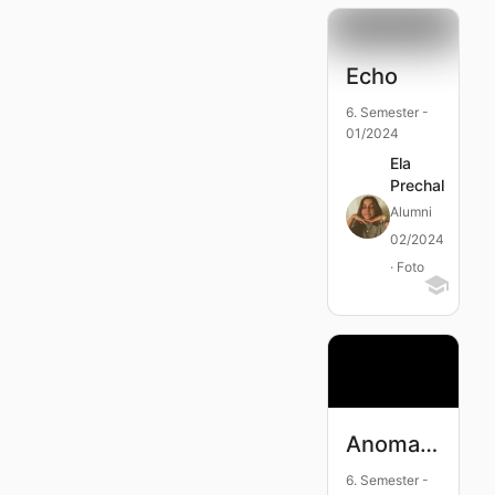
Echo
6. Semester -
01/2024
Ela
Prechal
Alumni
02/2024
· Foto
Anomalie
6. Semester -