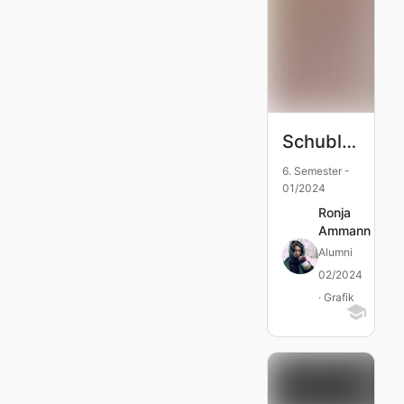
Schublade
6. Semester -
01/2024
Ronja
Ammann
Alumni
02/2024
· Grafik