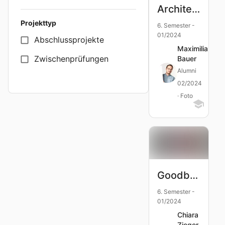
Architektur Historisches Militärmuseum Dresden
Projekttyp
6. Semester -
01/2024
Abschlussprojekte
Maximilian
Zwischenprüfungen
Bauer
Alumni
02/2024
· Foto
Goodbye Hotel Mama - Kochbuch
6. Semester -
01/2024
Chiara
Zieger