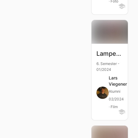
· Foto
Lampenfieber
6. Semester -
01/2024
Lars
Viegener
Alumni
02/2024
· Film