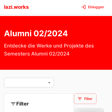
lazi.works
Einloggen
Alumni 02/2024
Entdecke die Werke und Projekte des
Semesters
Alumni 02/2024
Filter
Filter