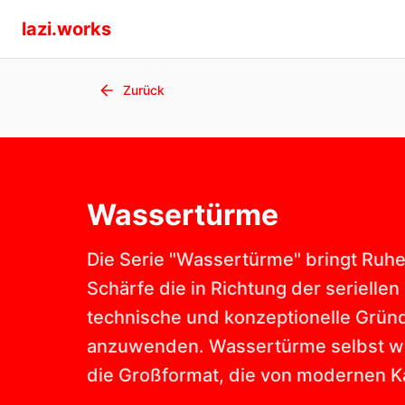
lazi.works
Zurück
Wassertürme
Die Serie "Wassertürme" bringt Ruhe 
Schärfe die in Richtung der seriellen M
technische und konzeptionelle Gründ
anzuwenden. Wassertürme selbst wer
die Großformat, die von modernen K