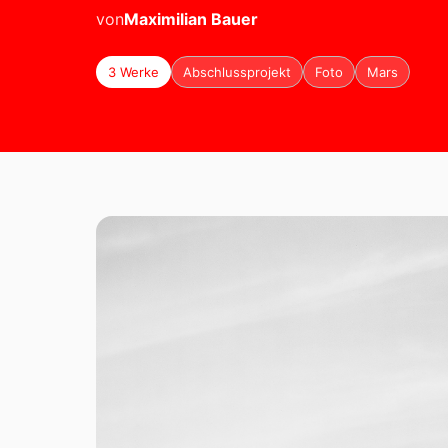
von
Maximilian
Bauer
3 Werke
Abschlussprojekt
Foto
Mars