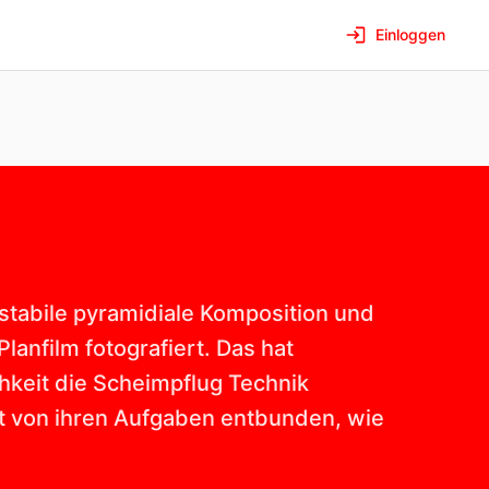
Einloggen
 stabile pyramidiale Komposition und
Planfilm fotografiert. Das hat
hkeit die Scheimpflug Technik
t von ihren Aufgaben entbunden, wie