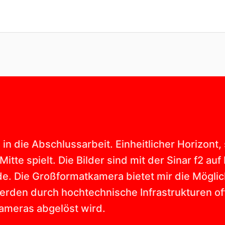
in die Abschlussarbeit. Einheitlicher Horizont,
itte spielt. Die Bilder sind mit der Sinar f2 auf 
e. Die Großformatkamera bietet mir die Möglic
den durch hochtechnische Infrastrukturen of
ameras abgelöst wird.