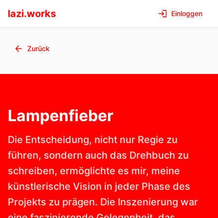
lazi.works
Einloggen
Zurück
Lampenfieber
Die Entscheidung, nicht nur Regie zu
führen, sondern auch das Drehbuch zu
schreiben, ermöglichte es mir, meine
künstlerische Vision in jeder Phase des
Projekts zu prägen. Die Inszenierung war
eine faszinierende Gelegenheit, das