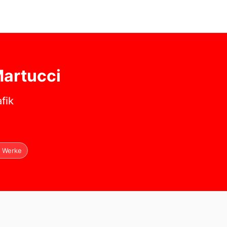
artucci
fik
1 Werke