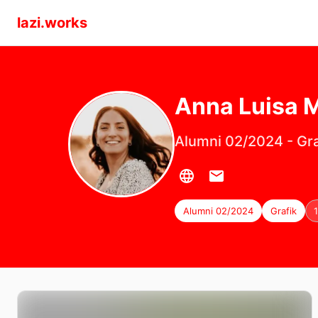
lazi.works
Anna Luisa
M
Alumni 02/2024
-
Gra
Alumni 02/2024
Grafik