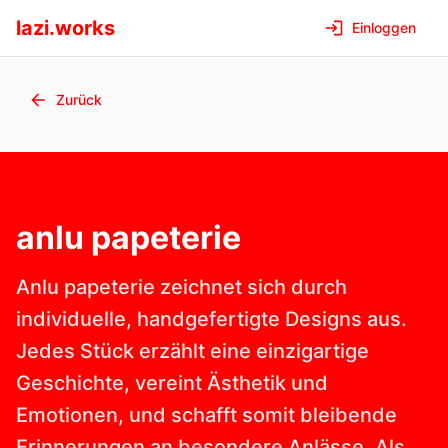
lazi.works
Einloggen
Zurück
anlu papeterie
Anlu papeterie zeichnet sich durch
individuelle, handgefertigte Designs aus.
Jedes Stück erzählt eine einzigartige
Geschichte, vereint Ästhetik und
Emotionen, und schafft somit bleibende
Erinnerungen an besondere Anlässe. Als