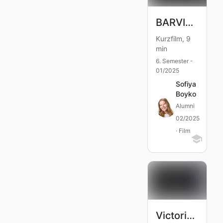
BARVINSKY
Kurzfilm, 9
min
6. Semester -
01/2025
Sofiya
Boyko
Alumni
02/2025
· Film
Victorinox Spec-Ad