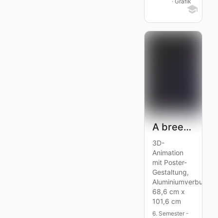
· Grafik
A breeze of Nature
3D-
Animation
mit Poster-
Gestaltung,
Aluminiumverbundpla
68,6 cm x
101,6 cm
6. Semester -