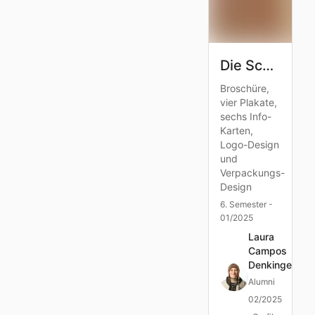
Die Schönheit des Tierdesigns
Broschüre,
vier Plakate,
sechs Info-
Karten,
Logo-Design
und
Verpackungs-
Design
6. Semester -
01/2025
Laura
Campos
Denkinger
Alumni
02/2025