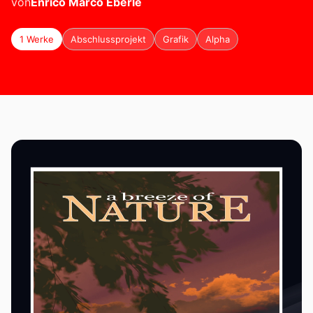
von
Enrico Marco
Eberle
1 Werke
Abschlussprojekt
Grafik
Alpha