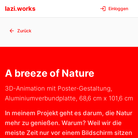
lazi.works
Einloggen
Zurück
A breeze of Nature
3D-Animation mit Poster-Gestaltung,
Aluminiumverbundplatte, 68,6 cm x 101,6 cm
In meinem Projekt geht es darum, die Natur
mehr zu genießen. Warum? Weil wir die
meiste Zeit nur vor einem Bildschirm sitzen