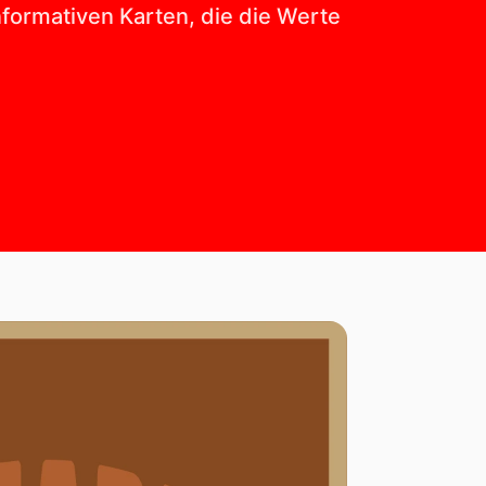
nformativen Karten, die die Werte