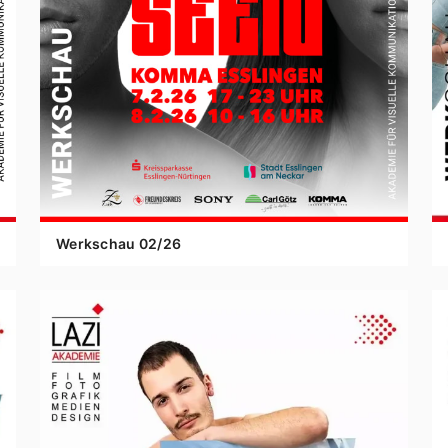
Werkschau
02
/
26