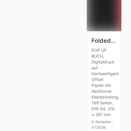
Folded and Found
POP UP
BUCH,
Digitaldruck
auf
hochwertigem
Offset
Papier mit
Hardcover,
Klebebindung,
189 Seiten,
DIN A4, 210
× 297 mm
6. Semester -
07/2026