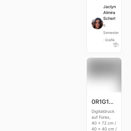
Jaclyn
Almira
Scherl
6.
Semester
· Grafik
0R1G1NS
Digitaldruck
auf Forex,
40 x 72 cm /
40 x 40 cm /