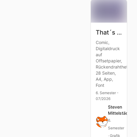
That´s Unfortunate
Comic,
Digitaldruck
auf
Offsetpapier,
Rückendrahtheftung
28 Seiten,
A4, App,
Font
6. Semester -
07/2026
Steven
Mittelstädt
6.
Semester
· Grafik