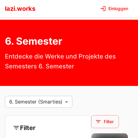
lazi.works
Einloggen
6. Semester
Entdecke die Werke und Projekte des
Semesters
6. Semester
6. Semester
(
Smarties
)
Filter
Filter