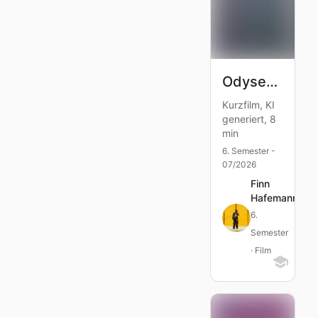
OdyseeAI 2028
Kurzfilm, KI
generiert, 8
min
6. Semester -
07/2026
Finn
Hafemann
6.
Semester
· Film