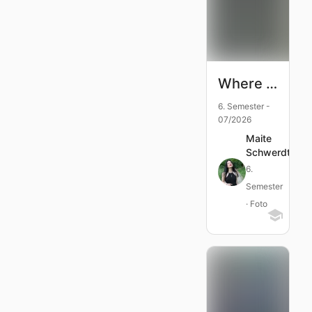
Where journeys end
6. Semester -
07/2026
Maite
Schwerdtfege
6.
Semester
· Foto