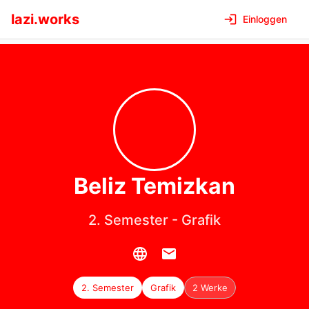
lazi.works
Einloggen
Beliz
Temizkan
2. Semester
-
Grafik
2. Semester
Grafik
2 Werke