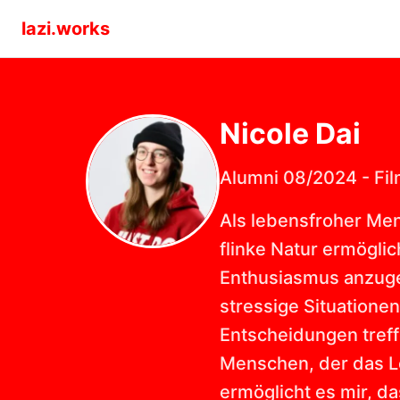
lazi.works
Nicole
Dai
Alumni 08/2024
-
Fi
Als lebensfroher Men
flinke Natur ermögli
Enthusiasmus anzuge
stressige Situatione
Entscheidungen tref
Menschen, der das Le
ermöglicht es mir, d