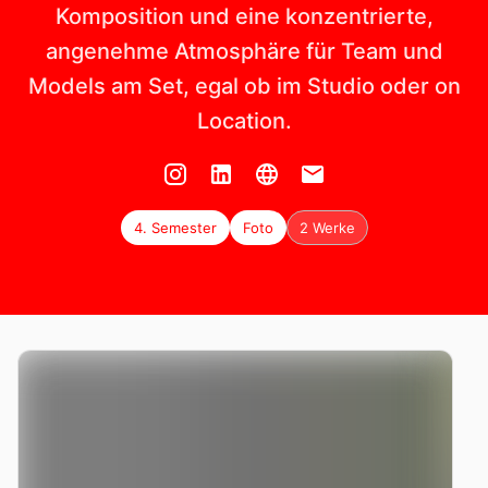
Komposition und eine konzentrierte,
angenehme Atmosphäre für Team und
Models am Set, egal ob im Studio oder on
Location.
4. Semester
Foto
2 Werke