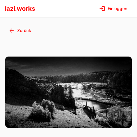
lazi.works
Einloggen
Zurück