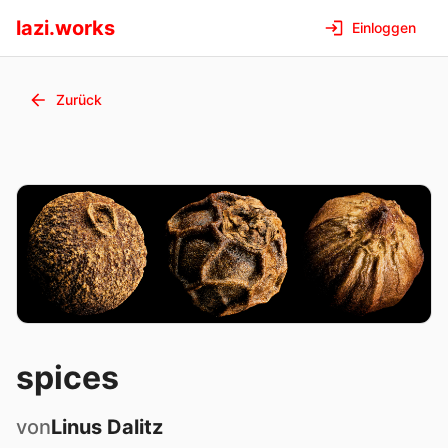
lazi.works
Einloggen
Zurück
spices
von
Linus
Dalitz