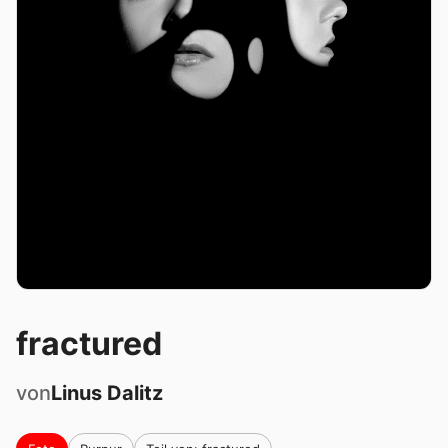
fractured
von
Linus
Dalitz