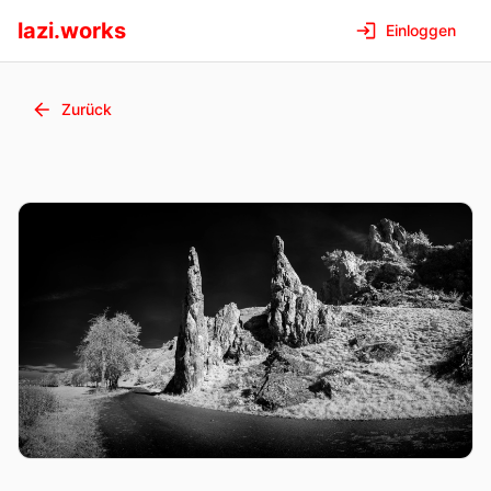
lazi.works
Einloggen
Zurück