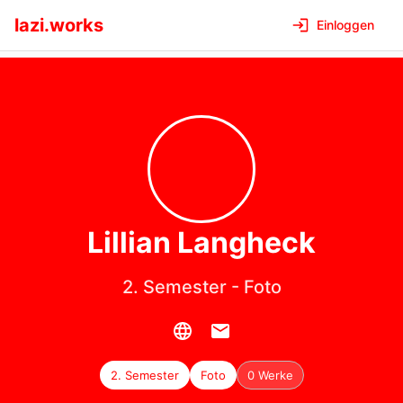
lazi.works
Einloggen
Lillian
Langheck
2. Semester
-
Foto
2. Semester
Foto
0 Werke