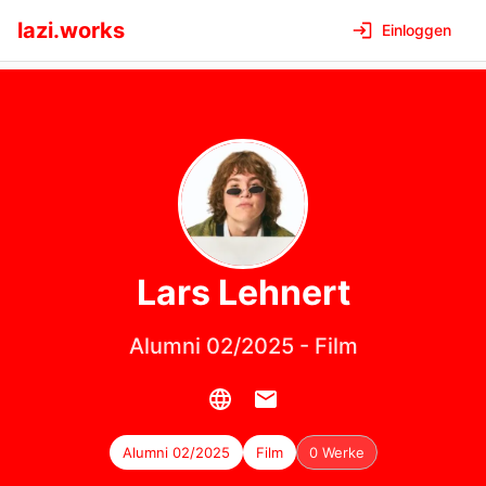
lazi.works
Einloggen
Lars
Lehnert
Alumni 02/2025
-
Film
Alumni 02/2025
Film
0 Werke