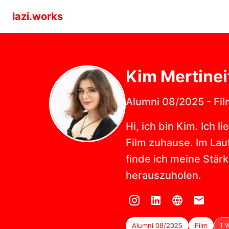
lazi.works
Kim
Mertinei
Alumni 08/2025
-
Fil
Hi, ich bin Kim. Ich
Film zuhause. Im Lau
finde ich meine Stärk
herauszuholen.
Alumni 08/2025
Film
1 