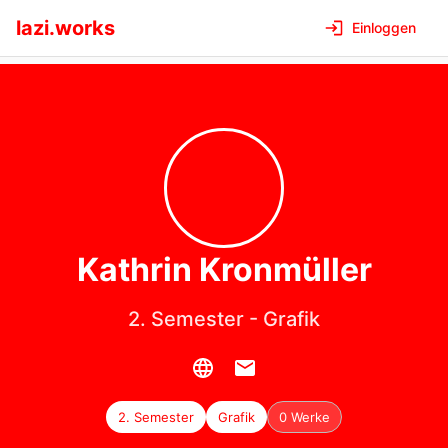
lazi.works
Einloggen
Kathrin
Kronmüller
2. Semester
-
Grafik
2. Semester
Grafik
0 Werke