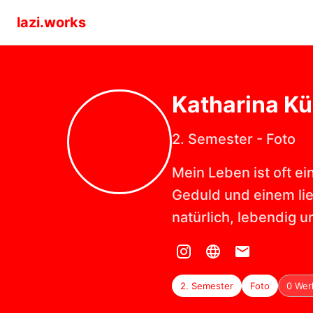
lazi.works
Katharina
Kü
2. Semester
-
Foto
Mein Leben ist oft ei
Geduld und einem lie
natürlich, lebendig u
2. Semester
Foto
0 Wer