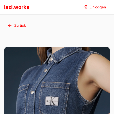
lazi.works
Einloggen
Zurück