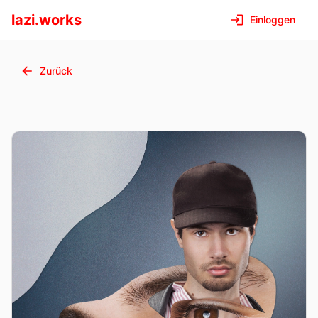
lazi.works
Einloggen
Zurück