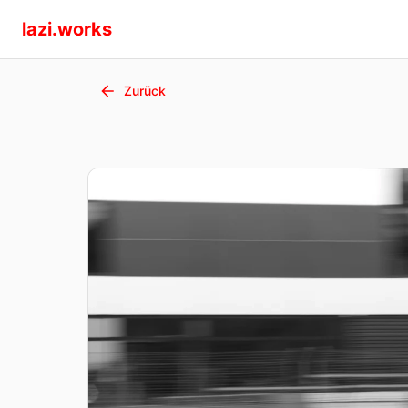
lazi.works
Zurück