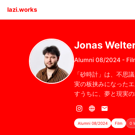
lazi.works
Jonas
Welte
Alumni 08/2024
-
Fi
「砂時計」は、不思議
実の板挟みになったエ
すうちに、夢と現実の
Alumni 08/2024
Film
0 