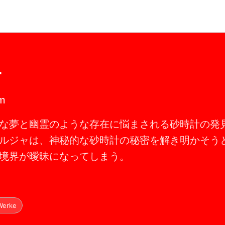
r
lm
な夢と幽霊のような存在に悩まされる砂時計の発
ルジャは、神秘的な砂時計の秘密を解き明かそう
境界が曖昧になってしまう。
Werke