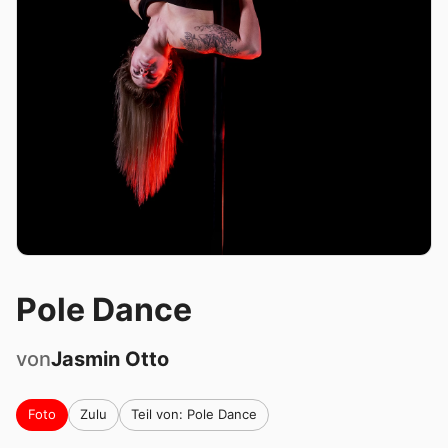
Pole Dance
von
Jasmin
Otto
Foto
Zulu
Teil von: Pole Dance