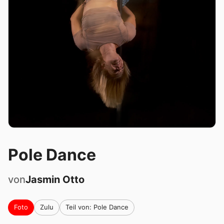
Pole Dance
von
Jasmin
Otto
Foto
Zulu
Teil von: Pole Dance