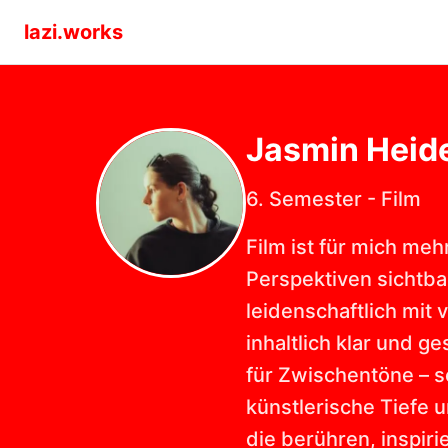
lazi.works
Jasmin
Heid
6. Semester
-
Film
Film ist für mich me
Perspektiven sichtba
leidenschaftlich mit
inhaltlich klar und ge
für Zwischentöne – s
künstlerische Tiefe u
die berühren, inspiri