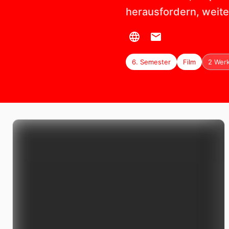
herausfordern, weit
6. Semester
Film
2 Wer