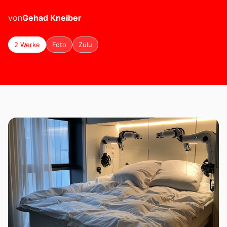
von
Gehad
Kneiber
2 Werke
Foto
Zulu