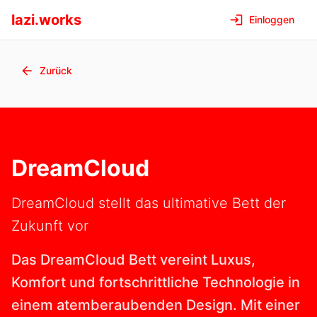
lazi.works
Einloggen
Zurück
DreamCloud
DreamCloud stellt das ultimative Bett der
Zukunft vor
Das DreamCloud Bett vereint Luxus,
Komfort und fortschrittliche Technologie in
einem atemberaubenden Design. Mit einer