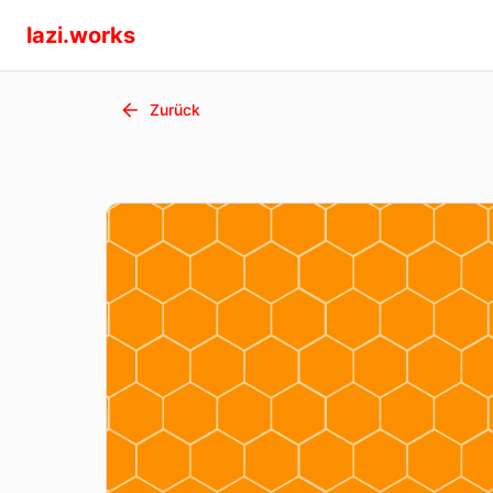
lazi.works
Zurück