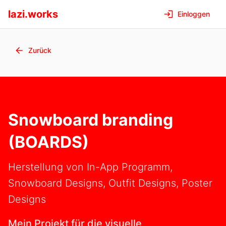
lazi.works
Einloggen
Zurück
Snowboard branding
(BOARDS)
Herstellung von In-App Programm,
Snowboard Designs, Outfit Designs, Poster
Designs
Mein Projekt für die visuelle