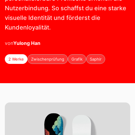
Nutzerbindung. So schaffst du eine starke
visuelle Identität und förderst die
Kundenloyalität.
von
Yulong
Han
2 Werke
Zwischenprüfung
Grafik
Saphir