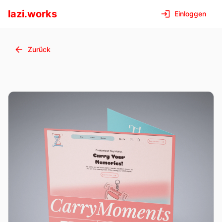
lazi.works
Einloggen
Zurück