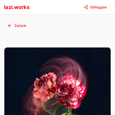
lazi.works
Einloggen
Zurück