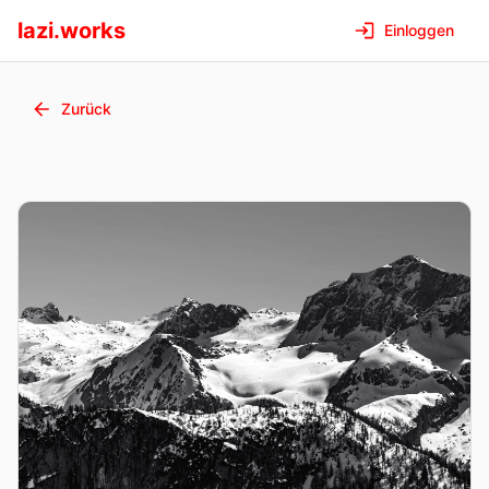
lazi.works
Einloggen
Zurück