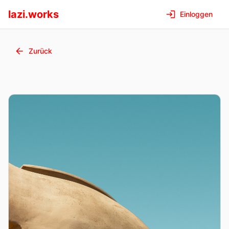
lazi.works
Einloggen
Zurück