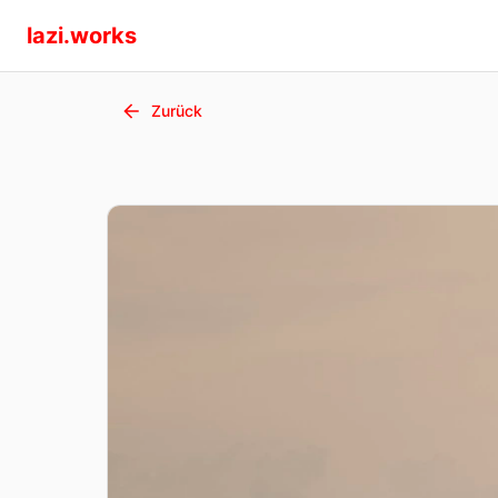
lazi.works
Zurück