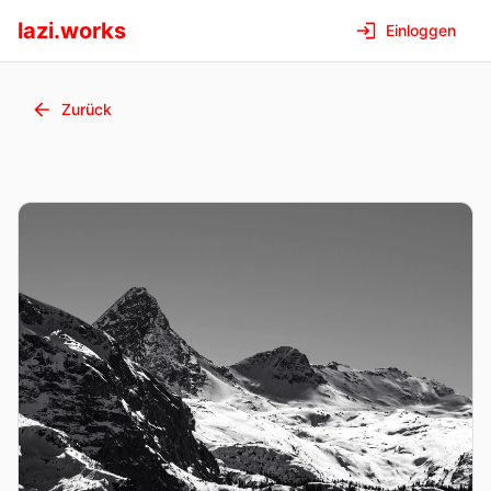
lazi.works
Einloggen
Zurück