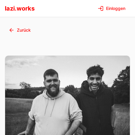
lazi.works
Einloggen
Zurück