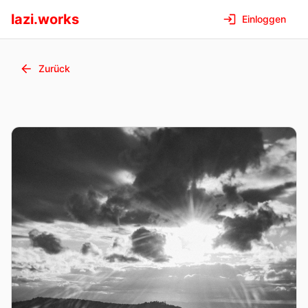
lazi.works
Einloggen
Zurück