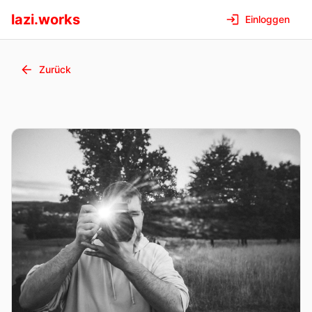
lazi.works
Einloggen
Zurück