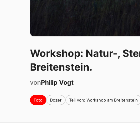
Workshop: Natur-, Ste
Breitenstein.
von
Philip
Vogt
Foto
Dozer
Teil von: Workshop am Breitenstein