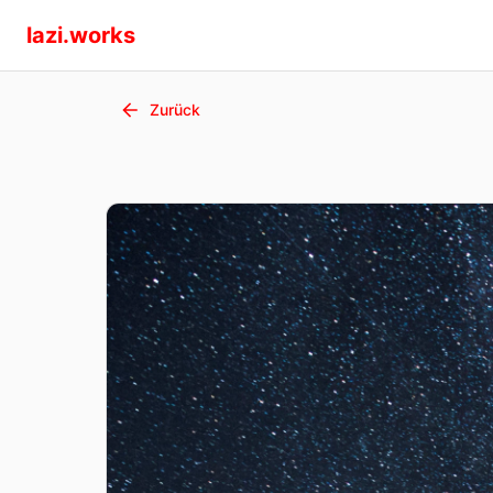
lazi.works
Zurück