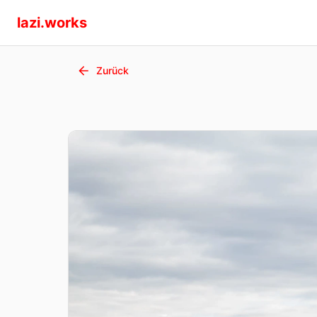
lazi.works
Zurück