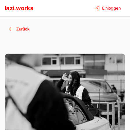
lazi.works
Einloggen
Zurück