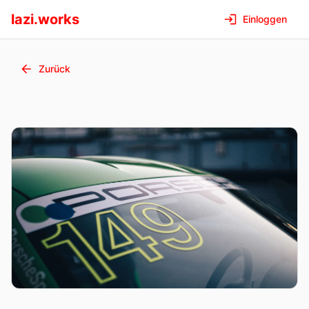
lazi.works
Einloggen
Zurück