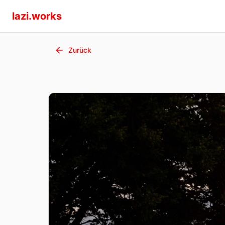
lazi.works
Zurück