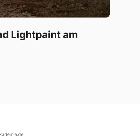
nd Lightpaint am
t
akademie.de