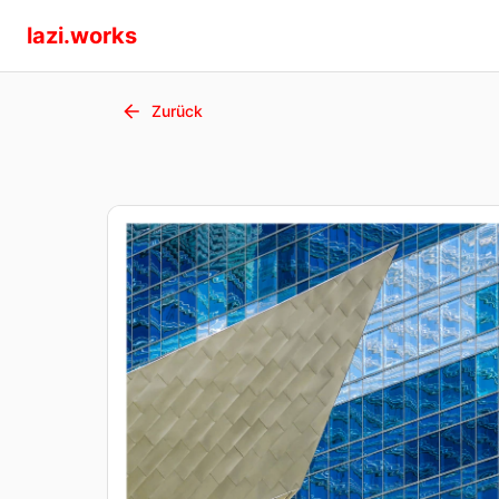
lazi.works
Zurück