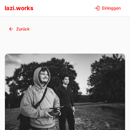
lazi.works
Einloggen
Zurück