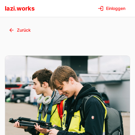
lazi.works
Einloggen
Zurück