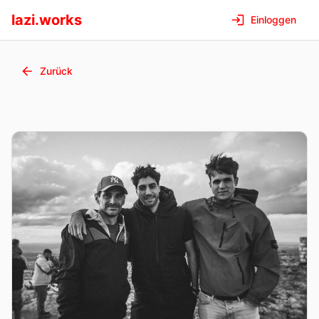
lazi.works
Einloggen
Zurück